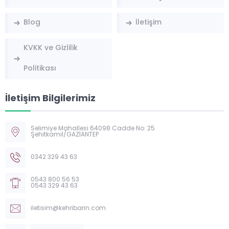
Blog
İletişim
KVKK ve Gizlilik
Politikası
İletişim Bilgilerimiz
Selimiye Mahallesi 64098 Cadde No: 25
Şehitkamil/GAZİANTEP
Kehribarin Tesbih
0342 329 43 63
0543 800 56 53
0543 329 43 63
iletisim@kehribarin.com
Cevap Yaz