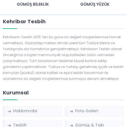
GÜMÜŞ BILEKLIK
GÜMÜŞ YÜZÜK
Kehribar Tesbih
Kehribarın Tesbih 2015 ‘ten bu güne siz değerli müşterilerimize hizmet
vermekteyiz. Gaziantep merkez olmak üzere tüm Türkiye illerine ve
Yurtdışında da hizmetimizi genişletmekteyiz. Kehribarın Tesbih olarak
önceliğimiz müşteri memnuniyeti olup kaliteden ödün vermeden
çalışmaktayız. Tüm tasarlanan tesbihler bizzat kontrol edilip
gönderimi yapılmaktadır. Türkiye ve Yurtdışı genelinde, işçilik ve tesbih
kamçıları (püskül) olarak kaliteli ve eşsiz tesbih tasarımları ile
ürünlerimizi siz değerli müşterilerimize sunmaya devam etmekteyiz.
Kurumsal
Hakkımızda
Foto Galeri
Tesbih
Gümüş & Takı