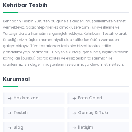
hepimizin aklının bir
tesbihlere göre pahalı
Kehribar Tesbih
köşesinde mutlaka
tesbihler...
vardır. Bu yazımızda
sizlerle...
Kehribarın Tesbih 2015 ‘ten bu güne siz değerli müşterilerimize hizmet
vermekteyiz. Gaziantep merkez olmak üzere tüm Türkiye illerine ve
Yurtdışında da hizmetimizi genişletmekteyiz. Kehribarın Tesbih olarak
önceliğimiz müşteri memnuniyeti olup kaliteden ödün vermeden
çalışmaktayız. Tüm tasarlanan tesbihler bizzat kontrol edilip
gönderimi yapılmaktadır. Türkiye ve Yurtdışı genelinde, işçilik ve tesbih
kamçıları (püskül) olarak kaliteli ve eşsiz tesbih tasarımları ile
ürünlerimizi siz değerli müşterilerimize sunmaya devam etmekteyiz.
Kurumsal
Hakkımızda
Foto Galeri
Tesbih
Gümüş & Takı
Blog
İletişim