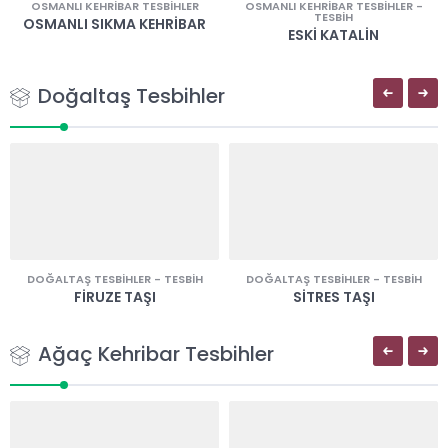
OSMANLI KEHRIBAR TESBIHLER
OSMANLI KEHRIBAR TESBIHLER
-
TESBIH
OSMANLI SIKMA KEHRIBAR
ESKI KATALIN
Doğaltaş Tesbihler
DOĞALTAŞ TESBIHLER
-
TESBIH
DOĞALTAŞ TESBIHLER
-
TESBIH
FIRUZE TAŞI
SITRES TAŞI
Ağaç Kehribar Tesbihler