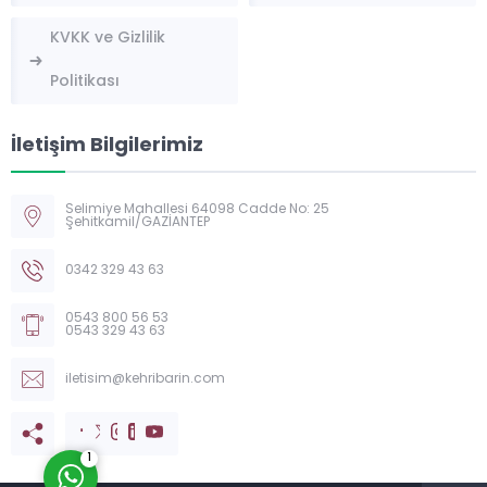
KVKK ve Gizlilik
Politikası
İletişim Bilgilerimiz
Selimiye Mahallesi 64098 Cadde No: 25
Şehitkamil/GAZİANTEP
Kehribarin Tesbih
0342 329 43 63
0543 800 56 53
0543 329 43 63
iletisim@kehribarin.com
Cevap Yaz
1